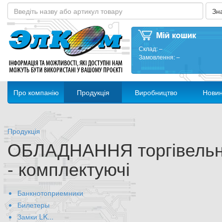
Склад:
–
Замовлення:
–
Про компанію
Продукція
Виробництво
Нови
Продукція
ОБЛАДНАННЯ торгівель
- комплектуючі
Банкнотоприемники
Билетеры
Замки LK...