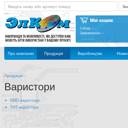
Склад:
–
Замовлення:
–
Про компанію
Продукція
Виробництво
Нови
Продукція
Варистори
SMD-варистори
THT-варистори