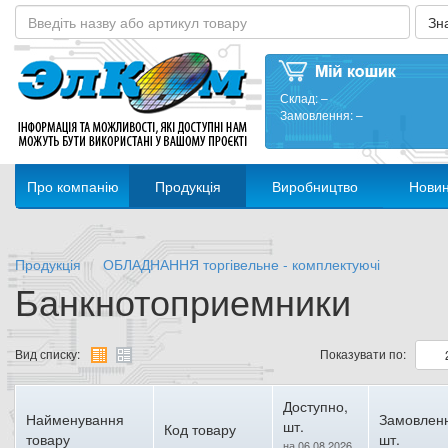
Склад:
–
Замовлення:
–
Про компанію
Продукція
Виробництво
Нови
Продукція
ОБЛАДНАННЯ торгівельне - комплектуючі
Банкнотоприемники
Вид списку:
Показувати по:
Доступно,
Найменування
Замовлен
шт.
Код товару
товару
шт.
на 06.08.2026