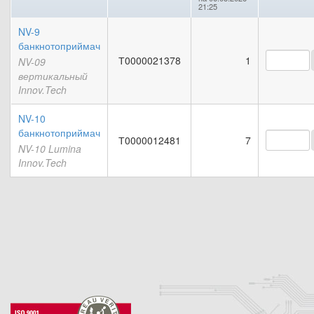
21:25
NV-9
банкнотоприймач
Т0000021378
1
NV-09
вертикальный
Innov.Tech
NV-10
банкнотоприймач
Т0000012481
7
NV-10 Lumina
Innov.Tech