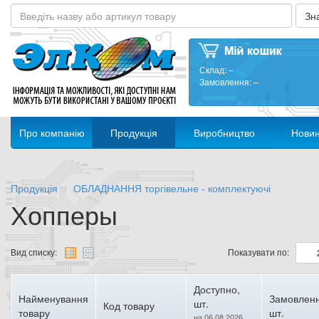
Склад:
–
Замовлення:
–
Про компанію
Продукція
Виробництво
Нови
Продукція
ОБЛАДНАННЯ торгівельне - комплектуючі
Хопперы
Вид списку:
Показувати по:
Доступно,
Найменування
Замовленн
шт.
Код товару
товару
шт.
на 06.08.2026