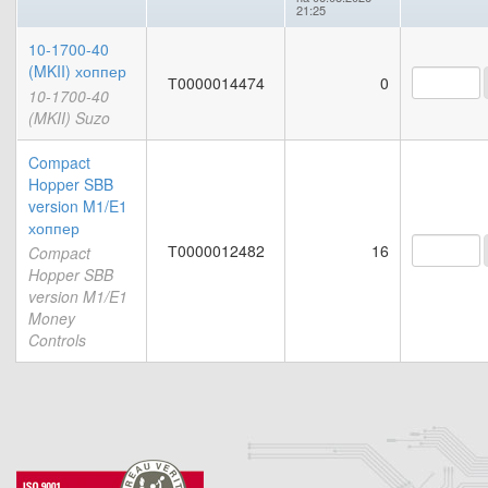
21:25
10-1700-40
(MKII) хоппер
Т0000014474
0
10-1700-40
(MKII) Suzo
Compact
Hopper SBB
version M1/E1
хоппер
Т0000012482
16
Compact
Hopper SBB
version M1/E1
Money
Controls