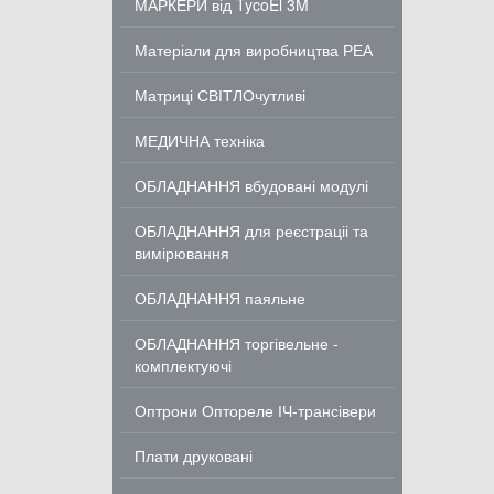
МАРКЕРИ від TycoEl 3M
Матеріали для виробництва РЕА
Матриці СВІТЛОчутливі
МЕДИЧНА техніка
ОБЛАДНАННЯ вбудовані модулі
ОБЛАДНАННЯ для реєстраціі та
вимірювання
ОБЛАДНАННЯ паяльне
ОБЛАДНАННЯ торгівельне -
комплектуючі
Оптрони Оптореле ІЧ-трансівери
Плати друковані