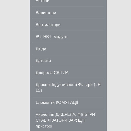
Антени
Варистори
Вентилятори
ВЧ- НВЧ- модулі
Діоди
Датчики
Джерела СВІТЛА
Дроселі Індуктивності Фільтри (LR
LC)
Елементи КОМУТАЦІЇ
живлення ДЖЕРЕЛА, ФІЛЬТРИ
СТАБІЛІЗАТОРИ ЗАРЯДНІ
пристрої