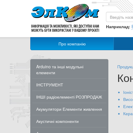
Наприклад:
Про компанію
Arduino та інші модульні
Продукц
елементи
Ко
ІНСТРУМЕНТ
Іоніс
ІНШІ радіоелементі РОЗПРОДАЖ
Висо
Елек
Акумулятори Елементи живлення
Кера
Акустичні компоненти