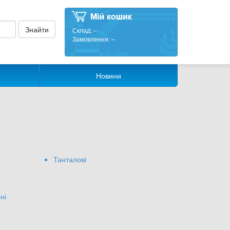
Склад:
–
Замовлення:
–
Новини
Танталові
ні