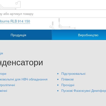
Bourns RLB 914 150
Продукція
Виробництво
ія
нденсатори
тори
Підстроювальні
ковольтні для НВЧ обладнання
Плівкові
тролітичні
Прохідні
мічні
Пускові Фазозсувні Демпфер