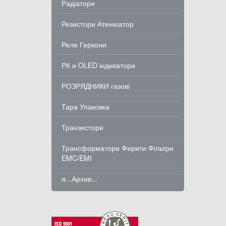
Радіатори
Резистори Атенюатор
Реле Геркони
РК и OLED індикатори
РОЗРЯДНИКИ газові
Тара Упаковка
Транзистори
Трансформатори Ферити Фільтри
EMC/EMI
я...Архив...