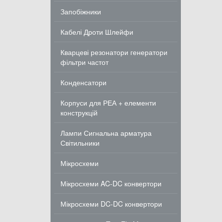
Запобіжники
Кабелі Дроти Шлейфи
Кварцеві резонатори генератори
фільтри частот
Конденсатори
Корпуси для РЕА + елементи
конструкцій
Лампи Сигнальна арматура
Світильники
Мікросхеми
Мікросхеми AC-DC конвертори
Мікросхеми DC-DC конвертори