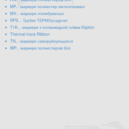
MP... маркери полиестер металлізовані
MV... маркери пломбувальні
RPS... Трубки ТЕРМОусадочні
T1K... маркери з поліаимідной плівки Kapton
Thermal trans Ribbon
TN... маркери саморуйнующиєся
WP... маркери полиестерові білі