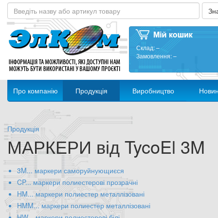
Склад:
–
Замовлення:
–
Про компанію
Продукція
Виробництво
Нови
Продукція
МАРКЕРИ від TycoEl 3M
3M... маркери саморуйнующиєся
CP... маркери полиестерові прозрачні
HM... маркери полиестер металлізовані
HMM... маркери полиестер металлізовані
HW... маркери полиестерові білі