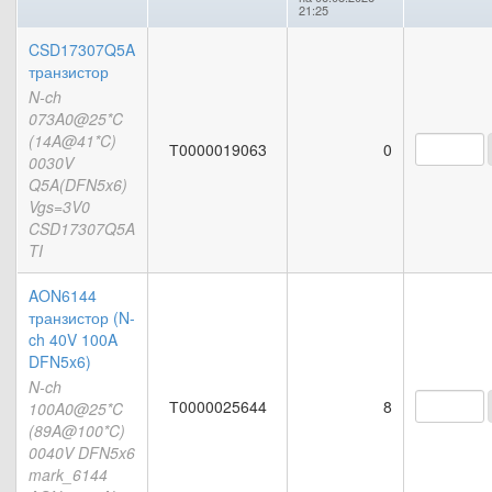
21:25
CSD17307Q5A
транзистор
N-ch
073A0@25*C
(14A@41*C)
Т0000019063
0
0030V
Q5A(DFN5x6)
Vgs=3V0
CSD17307Q5A
TI
AON6144
транзистор (N-
ch 40V 100A
DFN5x6)
N-ch
Т0000025644
8
100A0@25*C
(89A@100*C)
0040V DFN5x6
mark_6144