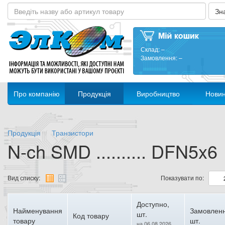
Склад:
–
Замовлення:
–
Про компанію
Продукція
Виробництво
Нови
Продукція
Транзистори
N-ch SMD .......... DFN5x6
Вид списку:
Показувати по:
Доступно,
Найменування
Замовленн
шт.
Код товару
товару
шт.
на 06.08.2026