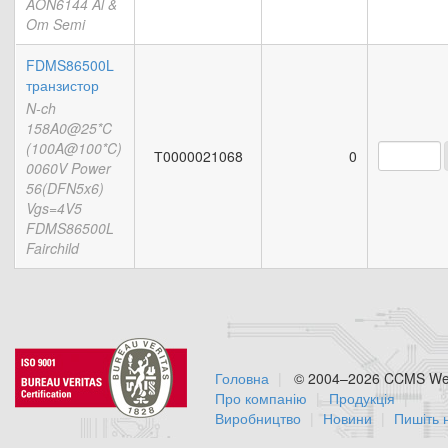
AON6144 Al &
Om Semi
FDMS86500L
транзистор
N-ch
158A0@25*C
(100A@100*C)
Т0000021068
0
0060V Power
56(DFN5x6)
Vgs=4V5
FDMS86500L
Fairchild
Головна
© 2004–2026 CCMS Web
Про компанію
Продукція
Виробництво
Новини
Пишіть 