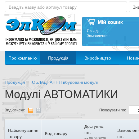
Склад:
–
Замовлення:
–
Про компанію
Продукція
Виробництво
Нови
Продукція
ОБЛАДНАННЯ вбудовані модулі
Модулі АВТОМАТИКИ
Вид списку:
Показувати по:
Доступно,
Найменування
Замовленн
шт.
Код товару
товару
шт.
на 06.08.2026