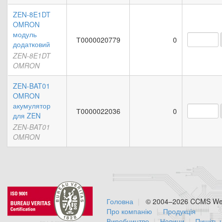
ZEN-8E1DT
OMRON
модуль
Т0000020779
0
додатковий
ZEN-8E1DT
OMRON
ZEN-BAT01
OMRON
акумулятор
Т0000022036
0
для ZEN
ZEN-BAT01
OMRON
Головна
© 2004–2026 CCMS Web
Про компанію
Продукція
Виробництво
Новини
Пишіть 