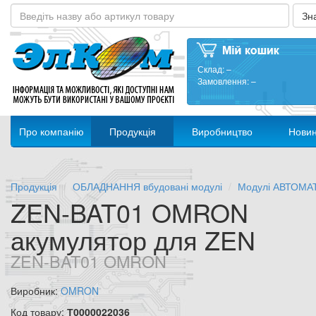
Склад:
–
Замовлення:
–
Про компанію
Продукція
Виробництво
Нови
Продукція
ОБЛАДНАННЯ вбудовані модулі
Модулі АВТОМА
ZEN-BAT01 OMRON
акумулятор для ZEN
ZEN-BAT01 OMRON
Виробник:
OMRON
Код товару:
Т0000022036