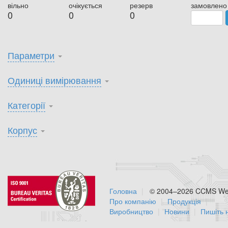
вільно
очікується
резерв
замовлено
0
0
0
Параметри
Одиниці вимірювання
Категорії
Корпус
Головна
© 2004–2026 CCMS Web
Про компанію
Продукція
Виробництво
Новини
Пишіть 