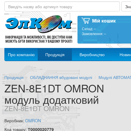
Склад:
–
Замовлення:
–
Про компанію
Продукція
Виробництво
Нови
Продукція
ОБЛАДНАННЯ вбудовані модулі
Модулі АВТОМА
ZEN-8E1DT OMRON
модуль додатковий
ZEN-8E1DT OMRON
Виробник:
OMRON
Код товару:
Т0000020779