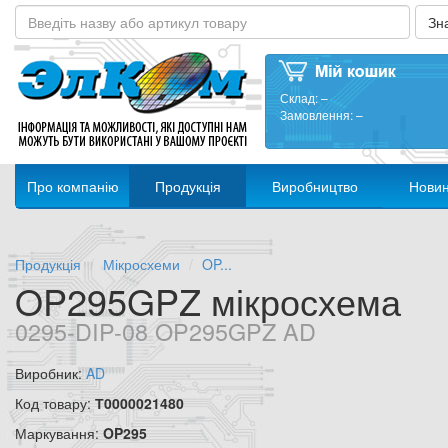
Склад:
–
Замовлення:
–
Про компанію
Продукція
Виробництво
Нови
Продукція
Мікросхеми
OP...
OP295GPZ мікросхема
0295-DIP-08 OP295GPZ AD
Виробник:
AD
Код товару:
Т0000021480
Маркування:
OP295