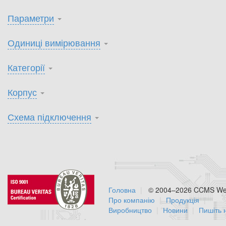
Параметри
Одиниці вимірювання
Категорії
Корпус
Схема підключення
Головна
© 2004–2026 CCMS Web
Про компанію
Продукція
Виробництво
Новини
Пишіть 