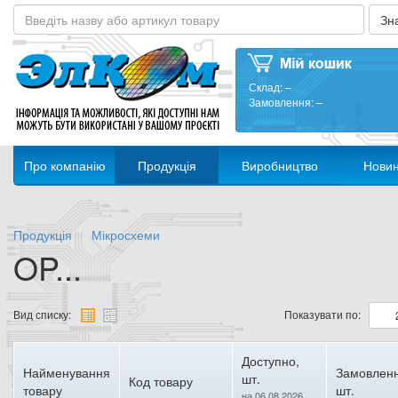
Склад:
–
Замовлення:
–
Про компанію
Продукція
Виробництво
Нови
Продукція
Мікросхеми
OP...
Вид списку:
Показувати по:
Доступно,
Найменування
Замовленн
шт.
Код товару
товару
шт.
на 06.08.2026