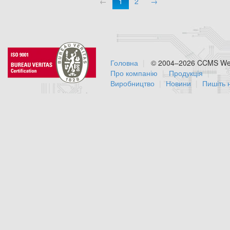
←
1
2
→
Головна
© 2004–2026 CCMS Web
Про компанію
Продукція
Виробництво
Новини
Пишіть 