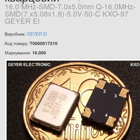
16.0 MHz-SMD-7.0x5.0mm Q-16.0MHz-
SMD(7.x5.08x1.8)-5.0V-50-C KXO-97
GEYER El
Виробник:
GEYER El
Код товару:
Т0000017210
Маркування:
16.000