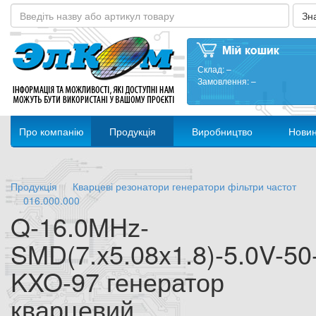
Склад:
–
Замовлення:
–
Про компанію
Продукція
Виробництво
Нови
Продукція
Кварцеві резонатори генератори фільтри частот
016.000.000
Q-16.0MHz-
SMD(7.x5.08x1.8)-5.0V-50
KXO-97 генератор
кварцевий