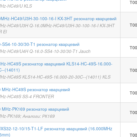
Т00
MHz-HC49/U KLS
0MHz-HC49/U3H-30-100-16-I KX-3HT резонатор кварцевий
Т00
MHz-HC49/U3H Q-16.0MHz-HC49/U3H-30-100-16-I KX-3HT
 El
0-SS4-10-30/30-T1 резонатор кварцевий
Т00
MHz-HC49/U4H Q-16.0-SS4-10-30/30-T1 Jauch
MHz-HC49S резонатор кварцевий KLS14-HC-49S-16.000-
C--(14011)
Т00
MHz-HC49S KLS14-HC-49S-16.000-20-30C--(14011) KLS
0 MHz-HC49S резонатор кварцевий
Т00
MHz-HC49S SS-4 FRONTER
0 MHz-PK169 резонатор кварцевий
Т00
MHz-PK169; Аналоги: РК169
JXS32-12-10/15-T1-LF резонатор кварцевий (16.000MHz
.5mm)
Т00