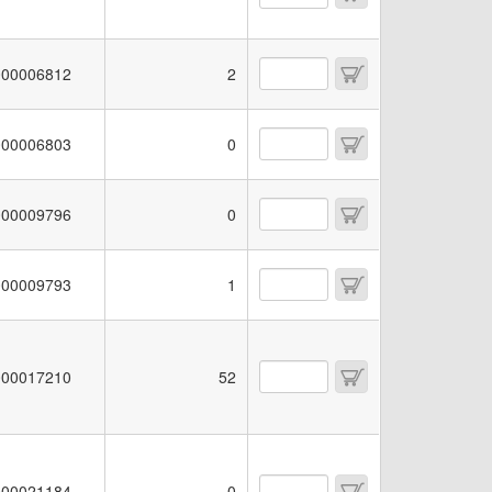
00006812
2
00006803
0
00009796
0
00009793
1
00017210
52
00021184
0