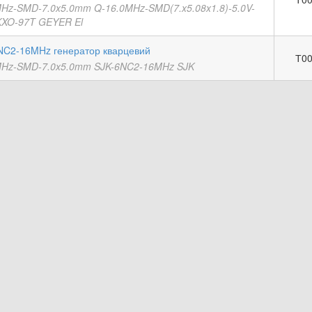
MHz-SMD-7.0x5.0mm Q-16.0MHz-SMD(7.x5.08x1.8)-5.0V-
KXO-97T GEYER El
NC2-16MHz генератор кварцевий
Т00
MHz-SMD-7.0x5.0mm SJK-6NC2-16MHz SJK