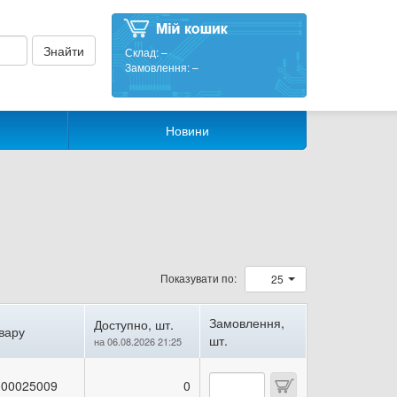
Склад:
–
Замовлення:
–
Новини
Показувати по:
25
Замовлення,
Доступно, шт.
вару
шт.
на 06.08.2026 21:25
00025009
0