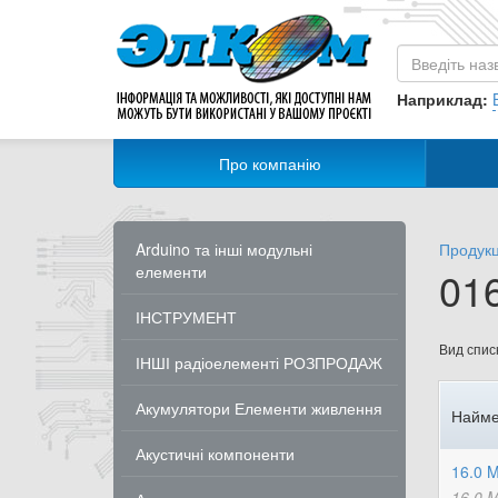
Наприклад:
Про компанію
Arduino та інші модульні
Продукц
елементи
01
ІНСТРУМЕНТ
Вид списк
ІНШІ радіоелементі РОЗПРОДАЖ
Акумулятори Елементи живлення
Найме
Акустичні компоненти
16.0 
16.0 