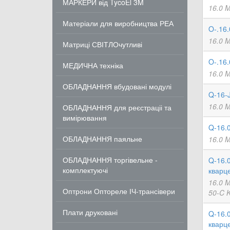
МАРКЕРИ від TycoEl 3M
16.0 
Матеріали для виробництва РЕА
O-.16
16.0 
Матриці СВІТЛОчутливі
O-.16
МЕДИЧНА техніка
16.0 
ОБЛАДНАННЯ вбудовані модулі
Q-16-
16.0 
ОБЛАДНАННЯ для реєстраціі та
вимірювання
Q-16.
ОБЛАДНАННЯ паяльне
16.0 
ОБЛАДНАННЯ торгівельне -
Q-16.
комплектуючі
кварц
16.0 
Оптрони Оптореле ІЧ-трансівери
50-C 
Плати друковані
Q-16.
кварц