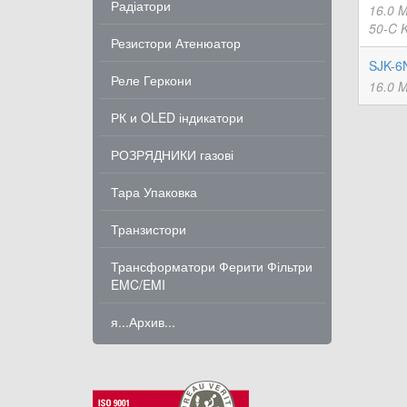
Радіатори
16.0 
50-C 
Резистори Атенюатор
SJK-6
Реле Геркони
16.0 
РК и OLED індикатори
РОЗРЯДНИКИ газові
Тара Упаковка
Транзистори
Трансформатори Ферити Фільтри
EMC/EMI
я...Архив...