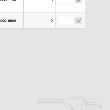
00019969
0