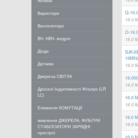
Антени
Q-16.
Варистори
16.0 
Вентилятори
O-16.
ВЧ- НВЧ- модулі
16.0 
Діоди
SJK-6
16MHz
Датчики
16.0 
Джерела СВІТЛА
16.00
16.0 
Дроселі Індуктивності Фільтри (LR
LC)
16.0 
16.0 
Елементи КОМУТАЦІЇ
16.0 
живлення ДЖЕРЕЛА, ФІЛЬТРИ
16.0 
СТАБІЛІЗАТОРИ ЗАРЯДНІ
пристрої
16.0 