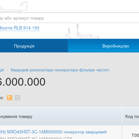
Bourns RLB 914 150
Продукція
Виробництво
ія
Кварцеві резонатори генератори фільтри частот
6.000.000
у:
нування товару
Код то
MHz MXO45HST-3C-16M000000 генератор кварцевий
Т00
MHz MXO45HST-3C-16M000000 CTS