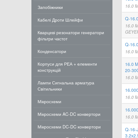
16.0 
Запобіжники
Q-16.
Кабелі Дроти Шлейфи
16.0 
GEYER
Кварцеві резонатори генератори
фільтри частот
Q-16.
Конденсатори
16.0 
Корпуси для РЕА + елементи
16.0 
конструкцій
20-30
16.0 
Лампи Сигнальна арматура
Світильники
16.00
16.0 
Мікросхеми
16.00
Мікросхеми AC-DC конвертори
16.0 
Мікросхеми DC-DC конвертори
Q-16-
3.2x2