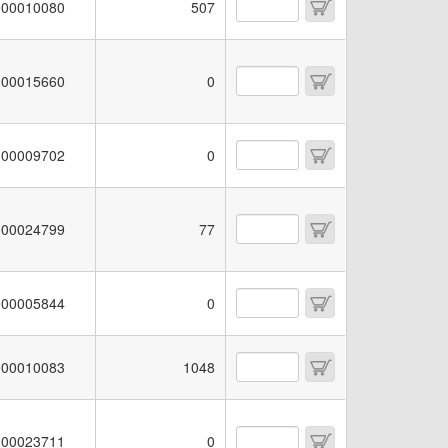
00010080
507
00015660
0
00009702
0
00024799
77
00005844
0
00010083
1048
00023711
0