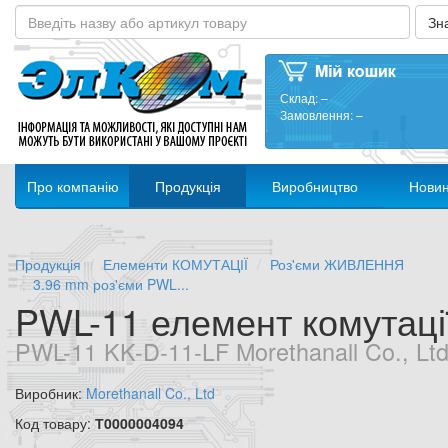
Склад:
–
Замовлення:
–
Про компанію
Продукція
Виробництво
Нови
Продукція
Елементи КОМУТАЦІЇ
Роз'єми ЖИВЛЕННЯ
3.96 mm роз'єми PWL...
PWL-11 елемент комутаці
PWL-11 KK-D-11-LF Morethanall Co., Lt
Виробник:
Morethanall Co., Ltd
Код товару:
Т0000004094