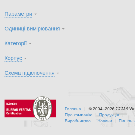
Параметри
Одиниці вимірювання
Категорії
Корпус
Схема підключення
Головна
© 2004–2026 CCMS Web
Про компанію
Продукція
Виробництво
Новини
Пишіть 