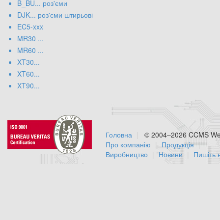
B_BU... роз'єми
DJK... роз'єми штирьові
EC5-xxx
MR30 ...
MR60 ...
XT30...
XT60...
XT90...
Головна
© 2004–2026 CCMS Web
Про компанію
Продукція
Виробництво
Новини
Пишіть 