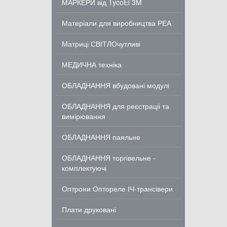
МАРКЕРИ від TycoEl 3M
Матеріали для виробництва РЕА
Матриці СВІТЛОчутливі
МЕДИЧНА техніка
ОБЛАДНАННЯ вбудовані модулі
ОБЛАДНАННЯ для реєстраціі та
вимірювання
ОБЛАДНАННЯ паяльне
ОБЛАДНАННЯ торгівельне -
комплектуючі
Оптрони Оптореле ІЧ-трансівери
Плати друковані