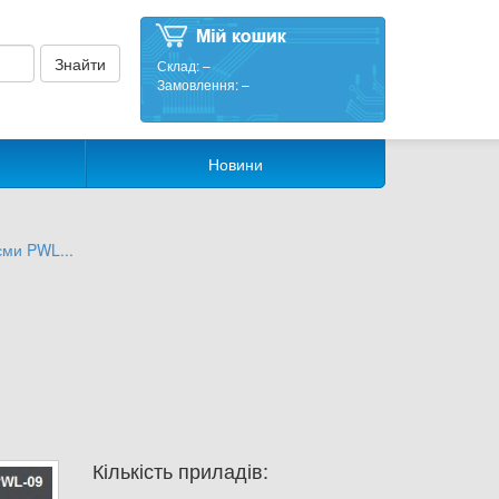
Склад:
–
Замовлення:
–
Новини
єми PWL...
Кількість приладів: