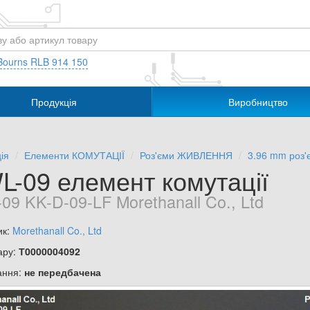
Bourns RLB 914 150
Продукція
Виробництво
ія
Елементи КОМУТАЦІЇ
Роз'єми ЖИВЛЕННЯ
3.96 mm роз'
L-09 елемент комутації
09 KK-D-09-LF Morethanall Co., Ltd
ик:
Morethanall Co., Ltd
ару:
Т0000004092
ання:
не передбачена