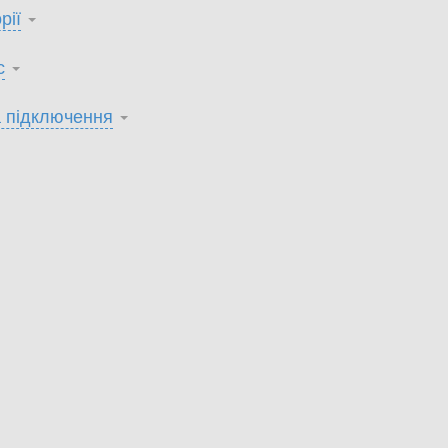
рії
с
 підключення