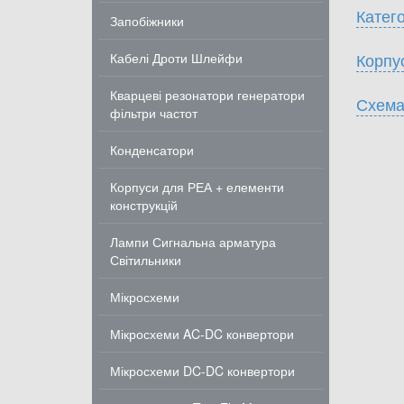
Катего
Запобіжники
Корпу
Кабелі Дроти Шлейфи
Кварцеві резонатори генератори
Схема
фільтри частот
Конденсатори
Корпуси для РЕА + елементи
конструкцій
Лампи Сигнальна арматура
Світильники
Мікросхеми
Мікросхеми AC-DC конвертори
Мікросхеми DC-DC конвертори