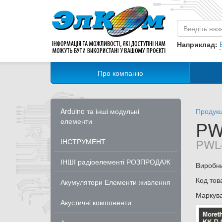
Наприклад:
Про компанію
Arduino та інші модульні
Продукц
елементи
PW
PWL-
ІНСТРУМЕНТ
ІНШІ радіоелементі РОЗПРОДАЖ
Виробн
Код тов
Акумулятори Елементи живлення
Маркув
Акустичні компоненти