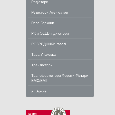
Радіатори
Резистори Атенюатор
Реле Геркони
РК и OLED індикатори
РОЗРЯДНИКИ газові
Тара Упаковка
Транзистори
Трансформатори Ферити Фільтри
EMC/EMI
я...Архив...