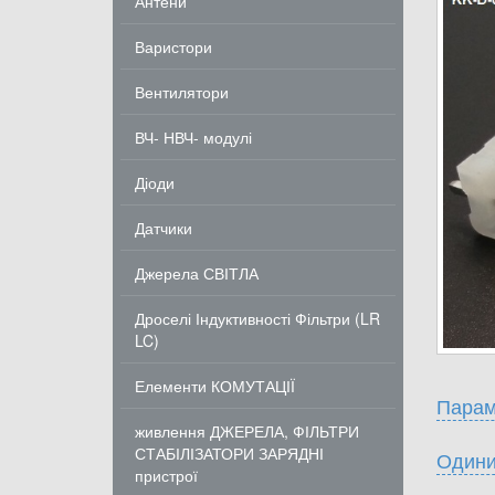
Антени
Варистори
Вентилятори
ВЧ- НВЧ- модулі
Діоди
Датчики
Джерела СВІТЛА
Дроселі Індуктивності Фільтри (LR
LC)
Елементи КОМУТАЦІЇ
Парам
живлення ДЖЕРЕЛА, ФІЛЬТРИ
СТАБІЛІЗАТОРИ ЗАРЯДНІ
Одини
пристрої