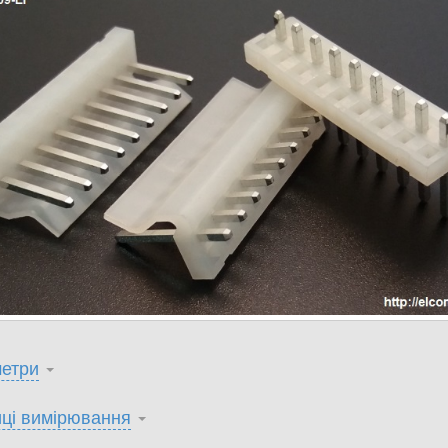
етри
ці вимірювання