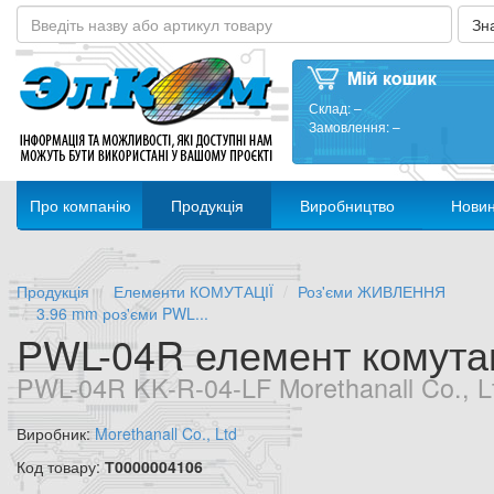
Склад:
–
Замовлення:
–
Про компанію
Продукція
Виробництво
Нови
Продукція
Елементи КОМУТАЦІЇ
Роз'єми ЖИВЛЕННЯ
3.96 mm роз'єми PWL...
PWL-04R елемент комутац
PWL-04R KK-R-04-LF Morethanall Co., L
Виробник:
Morethanall Co., Ltd
Код товару:
Т0000004106