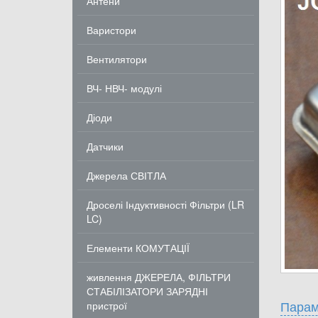
Антени
Варистори
Вентилятори
ВЧ- НВЧ- модулі
Діоди
Датчики
Джерела СВІТЛА
Дроселі Індуктивності Фільтри (LR
LC)
Елементи КОМУТАЦІЇ
живлення ДЖЕРЕЛА, ФІЛЬТРИ
СТАБІЛІЗАТОРИ ЗАРЯДНІ
Парам
пристрої