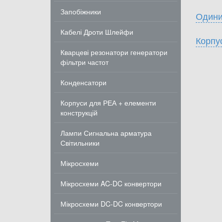
Запобіжники
Одини
Кабелі Дроти Шлейфи
Корпу
Кварцеві резонатори генератори
фільтри частот
Конденсатори
Корпуси для РЕА + елементи
конструкцій
Лампи Сигнальна арматура
Світильники
Мікросхеми
Мікросхеми AC-DC конвертори
Мікросхеми DC-DC конвертори