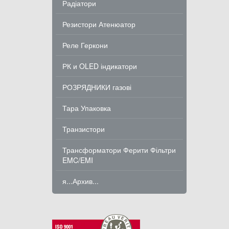
Радіатори
Резистори Атенюатор
Реле Геркони
РК и OLED індикатори
РОЗРЯДНИКИ газові
Тара Упаковка
Транзистори
Трансформатори Ферити Фільтри
EMC/EMI
я...Архив...