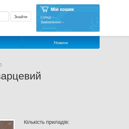
Склад:
–
Замовлення:
–
Новини
0
варцевий
Кількість приладів: