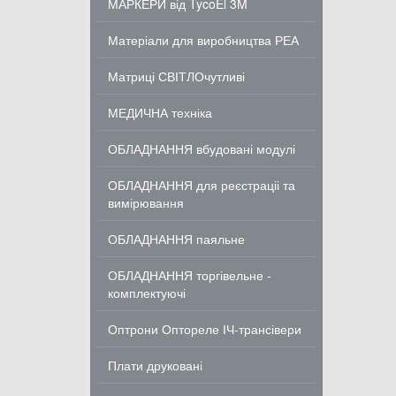
МАРКЕРИ від TycoEl 3M
Матеріали для виробництва РЕА
Матриці СВІТЛОчутливі
МЕДИЧНА техніка
ОБЛАДНАННЯ вбудовані модулі
ОБЛАДНАННЯ для реєстраціі та
вимірювання
ОБЛАДНАННЯ паяльне
ОБЛАДНАННЯ торгівельне -
комплектуючі
Оптрони Оптореле ІЧ-трансівери
Плати друковані