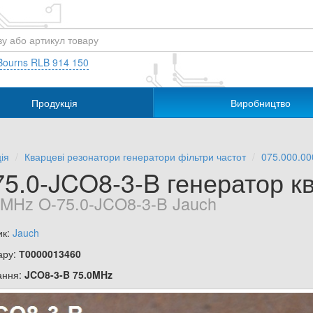
Bourns RLB 914 150
Продукція
Виробництво
ія
Кварцеві резонатори генератори фільтри частот
075.000.00
75.0-JCO8-3-B генератор к
 MHz O-75.0-JCO8-3-B Jauch
ик:
Jauch
ару:
Т0000013460
ання:
JCO8-3-B 75.0MHz