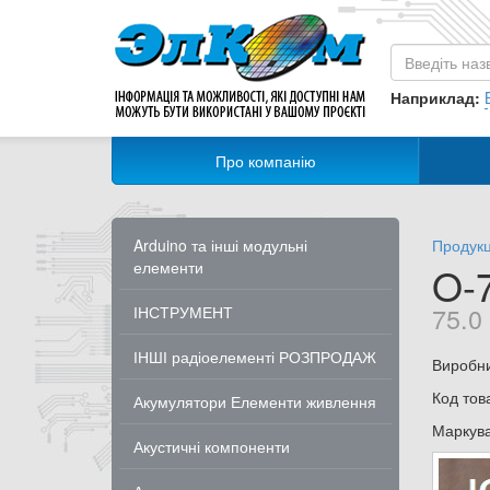
Наприклад:
Про компанію
Arduino та інші модульні
Продукц
елементи
O-
75.0
ІНСТРУМЕНТ
ІНШІ радіоелементі РОЗПРОДАЖ
Виробн
Код тов
Акумулятори Елементи живлення
Маркув
Акустичні компоненти