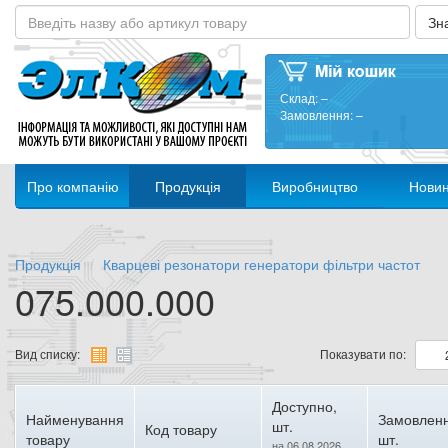
Склад:
–
Замовлення:
–
Про компанію
Продукція
Виробництво
Нови
Продукція
Кварцеві резонатори генератори фільтри частот
075.000.000
Вид списку:
Показувати по:
Доступно,
Найменування
Замовленн
шт.
Код товару
товару
шт.
на 06.08.2026