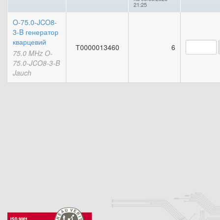
21:25
O-75.0-JCO8-
3-B генератор
кварцевий
Т0000013460
6
75.0 MHz O-
75.0-JCO8-3-B
Jauch