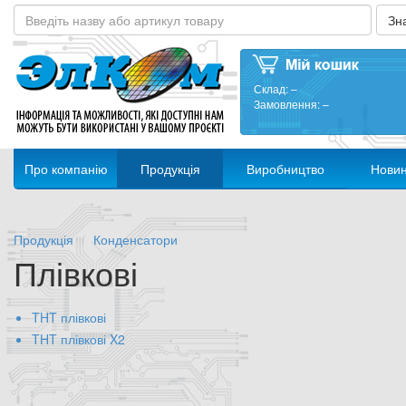
Склад:
–
Замовлення:
–
Про компанію
Продукція
Виробництво
Нови
Продукція
Конденсатори
Плівкові
THT плівкові
THT плівкові X2