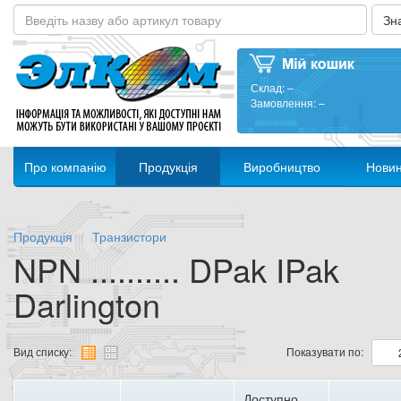
Склад:
–
Замовлення:
–
Про компанію
Продукція
Виробництво
Нови
Продукція
Транзистори
NPN .......... DPak IPak
Darlington
Вид списку:
Показувати по:
Доступно,