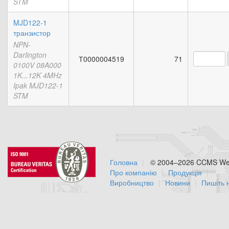
STM
MJD122-1
транзистор
NPN-
Darlington
Т0000004519
71
0100V 08A000
1K...12K 4MHz
Ipak MJD122-1
STM
Головна
© 2004–2026 CCMS Web
Про компанію
Продукція
Виробництво
Новини
Пишіть 