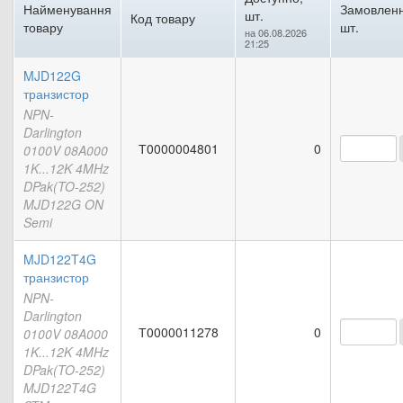
Найменування
Замовленн
шт.
Код товару
товару
шт.
на 06.08.2026
21:25
MJD122G
транзистор
NPN-
Darlington
Т0000004801
0
0100V 08A000
1K...12K 4MHz
DPak(TO-252)
MJD122G ON
Semi
MJD122T4G
транзистор
NPN-
Darlington
Т0000011278
0
0100V 08A000
1K...12K 4MHz
DPak(TO-252)
MJD122T4G