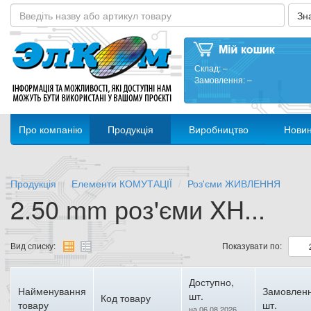
Склад:
–
Замовлення:
–
Про компанію
Продукція
Виробництво
Нови
Продукція
Елементи КОМУТАЦІЇ
Роз'єми ЖИВЛЕННЯ
2.50 mm роз'єми XH...
Вид списку:
Показувати по:
Доступно,
Найменування
Замовленн
шт.
Код товару
товару
шт.
на 06.08.2026