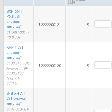
21:25
SXH-001T-
P0.6 JST
елемент
Т0000022404
0
комутації
01 SXH-001T-
P0.6 JST
XHP-4 JST
елемент
комутації
04 XHP-4 JST;
Т0000022402
0
Аналоги: HK-
03 XHP-03
NX2501-
03PFS
S4B-XH-A-1
JST елемент
комутації
04-R S4B-XH-