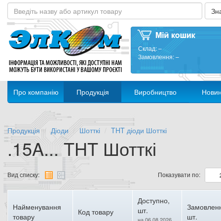
Склад:
–
Замовлення:
–
Про компанію
Продукція
Виробництво
Нови
Продукція
Діоди
Шотткі
THT діоди Шотткі
.15A... THT Шотткі
Вид списку:
Показувати по:
Доступно,
Найменування
Замовлен
шт.
Код товару
товару
шт.
на 06.08.2026