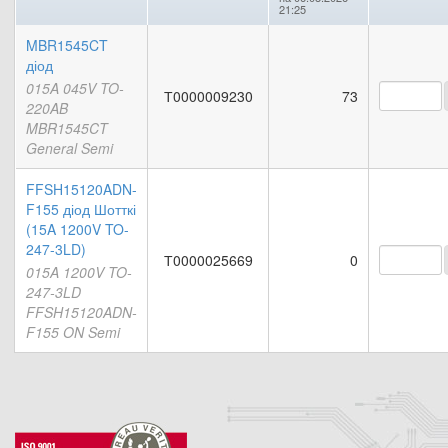
21:25
MBR1545CT
діод
015A 045V TO-
Т0000009230
73
220AB
MBR1545CT
General Semi
FFSH15120ADN-
F155 діод Шотткі
(15A 1200V TO-
247-3LD)
Т0000025669
0
015A 1200V TO-
247-3LD
FFSH15120ADN-
F155 ON Semi