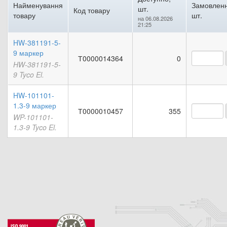
Найменування
Замовленн
шт.
Код товару
товару
шт.
на 06.08.2026
21:25
HW-381191-5-
9 маркер
Т0000014364
0
HW-381191-5-
9 Tyco El.
HW-101101-
1.3-9 маркер
Т0000010457
355
WP-101101-
1.3-9 Tyco El.