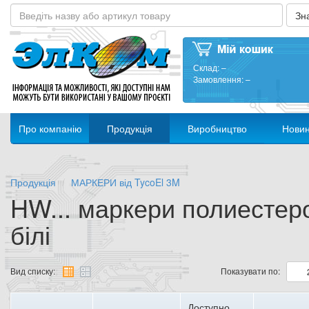
Склад:
–
Замовлення:
–
Про компанію
Продукція
Виробництво
Нови
Продукція
МАРКЕРИ від TycoEl 3M
HW... маркери полиестер
білі
Вид списку:
Показувати по:
Доступно,