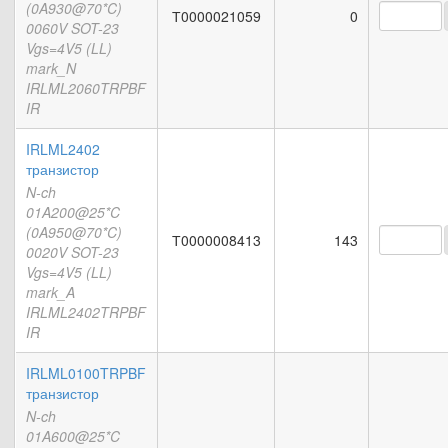
(0A930@70*C)
Т0000021059
0
0060V SOT-23
Vgs=4V5 (LL)
mark_N
IRLML2060TRPBF
IR
IRLML2402
транзистор
N-ch
01A200@25*C
(0A950@70*C)
Т0000008413
143
0020V SOT-23
Vgs=4V5 (LL)
mark_A
IRLML2402TRPBF
IR
IRLML0100TRPBF
транзистор
N-ch
01A600@25*C