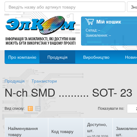
Склад:
–
Замовлення:
–
Про компанію
Продукція
Виробництво
Нови
Продукція
Транзистори
N-ch SMD .......... SOT- 23
Вид списку:
Показувати по:
Доступно,
Найменування
Замовлен
шт.
Код товару
товару
шт.
на 05.08.2026