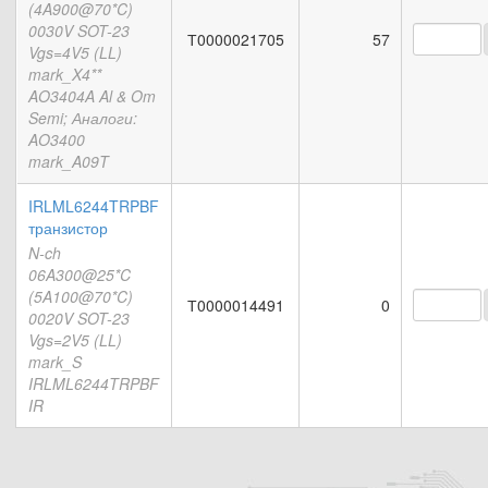
(4A900@70*C)
0030V SOT-23
Т0000021705
57
Vgs=4V5 (LL)
mark_X4**
AO3404A Al & Om
Semi; Аналоги:
AO3400
mark_A09T
IRLML6244TRPBF
транзистор
N-ch
06A300@25*C
(5A100@70*C)
Т0000014491
0
0020V SOT-23
Vgs=2V5 (LL)
mark_S
IRLML6244TRPBF
IR