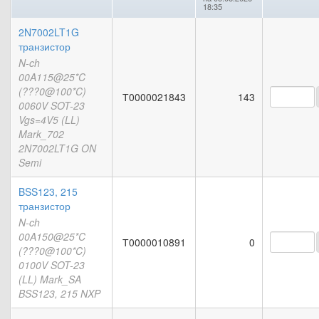
18:35
2N7002LT1G
транзистор
N-ch
00A115@25*C
(???0@100*C)
Т0000021843
143
0060V SOT-23
Vgs=4V5 (LL)
Mark_702
2N7002LT1G ON
Semi
BSS123, 215
транзистор
N-ch
00A150@25*C
Т0000010891
0
(???0@100*C)
0100V SOT-23
(LL) Mark_SA
BSS123, 215 NXP