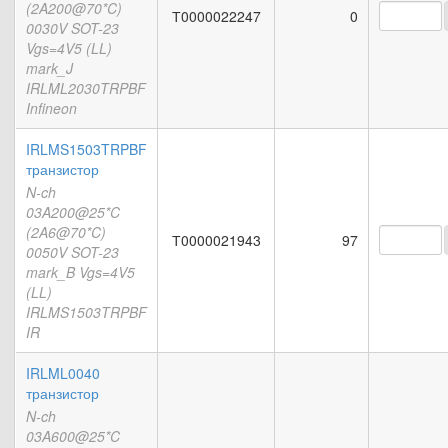
(2A200@70*C)
Т0000022247
0
0030V SOT-23
Vgs=4V5 (LL)
mark_J
IRLML2030TRPBF
Infineon
IRLMS1503TRPBF
транзистор
N-ch
03A200@25*C
(2A6@70*C)
Т0000021943
97
0050V SOT-23
mark_B Vgs=4V5
(LL)
IRLMS1503TRPBF
IR
IRLML0040
транзистор
N-ch
03A600@25*C