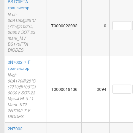
BS170FTA
транзистор
N-ch
00A150@25*C
Т0000022992
0
(???@100*C)
0060V SOT-23
mark_MV
BS170FTA
DIODES
2N7002-7-F
транзистор
N-ch
00A170@25*C
(???0@100*C)
Т0000019436
2094
0060V SOT-23
Vgs=4V5 (LL)
Mark_K72
2N7002-7-F
DIODES
2N7002