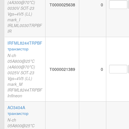
(4A300@70*C)
Т0000025638
0
0030V SOT-23
Vgs=4V5 (LL)
mark_I
IRLML0030TRPBF
IR
IRFML8244TRPBF
транзистор
N-ch
05A800@25*C
(4A600@70*C)
Т0000021389
0
0025V SOT-23
Vgs=4V5 (LL)
mark_M
IRFML8244TRPBF
Infineon
AO3404A
транзистор
N-ch
05A800@25*C