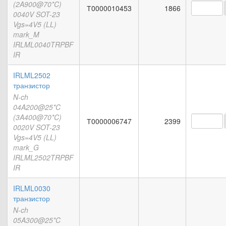
(2A900@70*C)
Т0000010453
1866
0040V SOT-23
Vgs=4V5 (LL)
mark_M
IRLML0040TRPBF
IR
IRLML2502
транзистор
N-ch
04A200@25*C
(3A400@70*C)
Т0000006747
2399
0020V SOT-23
Vgs=4V5 (LL)
mark_G
IRLML2502TRPBF
IR
IRLML0030
транзистор
N-ch
05A300@25*C