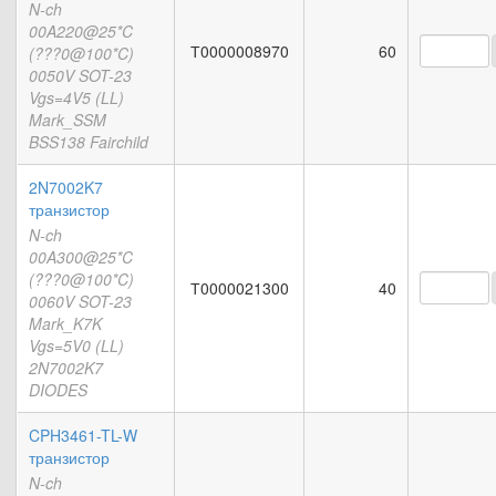
N-ch
00A220@25*C
Т0000008970
60
(???0@100*C)
0050V SOT-23
Vgs=4V5 (LL)
Mark_SSM
BSS138 Fairchild
2N7002K7
транзистор
N-ch
00A300@25*C
(???0@100*C)
Т0000021300
40
0060V SOT-23
Mark_K7K
Vgs=5V0 (LL)
2N7002K7
DIODES
CPH3461-TL-W
транзистор
N-ch