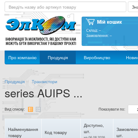
Склад:
–
Замовлення:
–
Про компанію
Продукція
Виробництво
Нови
Продукція
Транзистори
series AUIPS ...
Вид списку:
Показувати по:
Доступно,
Найменування
Замовленн
шт.
Код товару
товару
шт.
на 06.08.2026