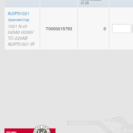
21:25
AUIPS1021
транзистор
1021 N-ch
Т0000015793
0
045A0 0039V
TO-220AB
AUIPS1021 IR