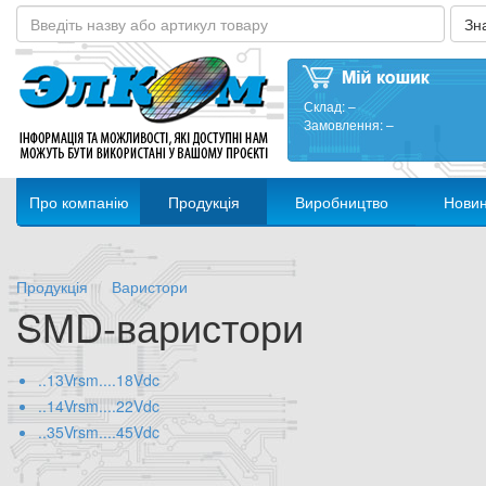
Склад:
–
Замовлення:
–
Про компанію
Продукція
Виробництво
Нови
Продукція
Варистори
SMD-варистори
..13Vrsm....18Vdc
..14Vrsm....22Vdc
..35Vrsm....45Vdc