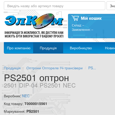
Склад:
–
Замовлення:
–
Про компанію
Продукція
Виробництво
Нови
Продукція
Оптрони Оптореле ІЧ-трансівери
PS...
PS2501 оптрон
2501 DIP-04 PS2501 NEC
Виробник:
NEC
Код товару:
Т0000015561
Маркування:
PS2501