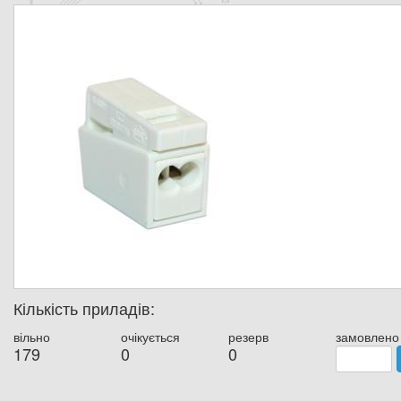
Кількість приладів:
вільно
очікується
резерв
замовлено
179
0
0