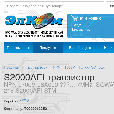
Склад:
–
Замовлення:
–
Про компанію
Продукція
Виробництво
Нови
Продукція
Транзистори
NPN ...1500V... TO-xxx SOT-xxx
S2000AFI транзистор
NPN 0700V 08A000 ???... 7MHz ISOWA
218 S2000AFI STM
Виробник:
STM
Код товару:
Т0000012252