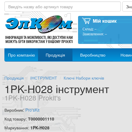
Склад:
–
Замовлення:
–
Про компанію
Продукція
Виробництво
Нови
Продукція
ІНСТРУМЕНТ
Ключі Набори ключів
1PK-H028 інструмент
1PK-H028 Prokit's
Виробник:
Pro'sKit
Код товару:
Т0000001110
Маркування:
1PK-H028