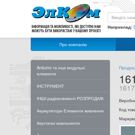
Наприклад:
Про компанію
Arduino та інші модульні
Продукц
елементи
16
1617
ІНСТРУМЕНТ
ІНШІ радіоелементі РОЗПРОДАЖ
Виробн
Код тов
Акумулятори Елементи живлення
Маркув
Акустичні компоненти