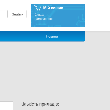
Склад:
–
Замовлення:
–
Новини
Кількість приладів: