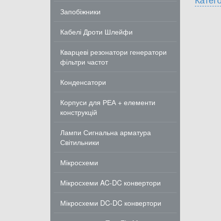
Запобіжники
Кабелі Дроти Шлейфи
Кварцеві резонатори генератори
фільтри частот
Конденсатори
Корпуси для РЕА + елементи
конструкцій
Лампи Сигнальна арматура
Світильники
Мікросхеми
Мікросхеми AC-DC конвертори
Мікросхеми DC-DC конвертори