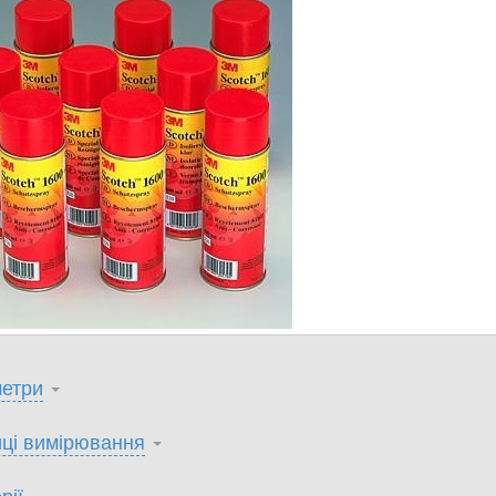
етри
ці вимірювання
рії