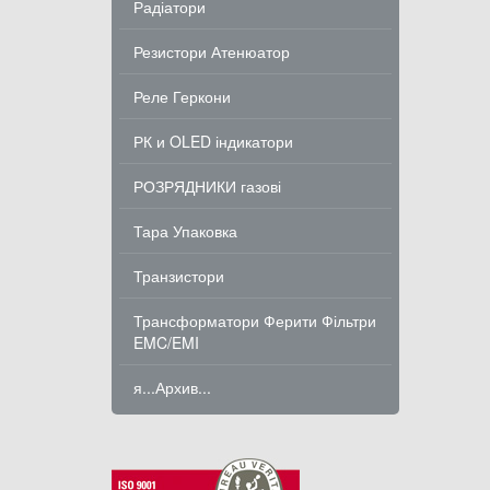
Радіатори
Резистори Атенюатор
Реле Геркони
РК и OLED індикатори
РОЗРЯДНИКИ газові
Тара Упаковка
Транзистори
Трансформатори Ферити Фільтри
EMC/EMI
я...Архив...