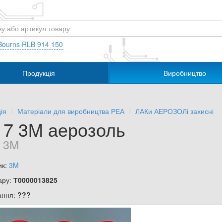
Bourns RLB 914 150
Продукція
Виробництво
ія
Матеріали для виробництва РЕА
ЛАКи АЕРОЗОЛі захисні
17 3M аерозоль
 3M
ик:
3M
ару:
Т0000013825
ання:
???