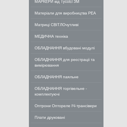
МАРКЕРИ від TycoEl 3M
Матеріали для виробництва РЕА
Матриці СВІТЛОчутливі
МЕДИЧНА техніка
ОБЛАДНАННЯ вбудовані модулі
ОБЛАДНАННЯ для реєстраціі та
вимірювання
ОБЛАДНАННЯ паяльне
ОБЛАДНАННЯ торгівельне -
комплектуючі
Оптрони Оптореле ІЧ-трансівери
Плати друковані