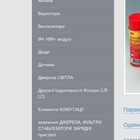
Антени
Варистори
Вентилятори
ВЧ- НВЧ- модулі
Діоди
Датчики
Джерела СВІТЛА
Дроселі Індуктивності Фільтри (LR
LC)
Парам
Елементи КОМУТАЦІЇ
живлення ДЖЕРЕЛА, ФІЛЬТРИ
Одини
СТАБІЛІЗАТОРИ ЗАРЯДНІ
пристрої
Катего