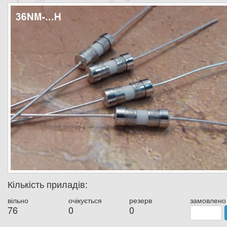
Кількість приладів:
вільно
очікується
резерв
замовлено
76
0
0