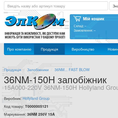
Склад:
–
Замовлення:
–
Про компанію
Продукція
Виробництво
Нови
Продукція
Запобіжники
36NM... FAST BLOW
36NM-150H запобіжник
15A000-220V 36NM-150H Hollyland Gro
Виробник:
Hollyland Group
Код товару:
Т0000005121
Маркування:
36NM 250V 15A