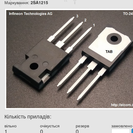
Маркування:
2SA1215
Кількість приладів:
вільно
очікується
резерв
замовлено
1
0
0