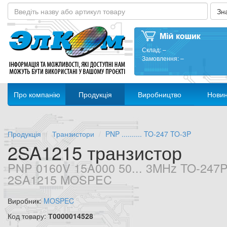
Склад:
–
Замовлення:
–
Про компанію
Продукція
Виробництво
Нови
Продукція
Транзистори
PNP .......... TO-247 TO-3P
2SA1215 транзистор
PNP 0160V 15A000 50... 3MHz TO-247
2SA1215 MOSPEC
Виробник:
MOSPEC
Код товару:
Т0000014528