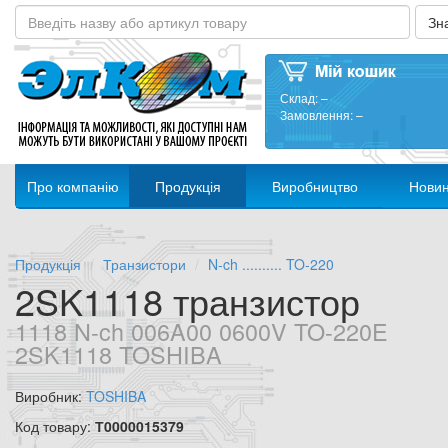
Склад:
–
Замовлення:
–
Про компанію
Продукція
Виробництво
Нови
Продукція
Транзистори
N-ch .......... TO-220
2SK1118 транзистор
1118 N-ch 006A00 0600V TO-220E
2SK1118 TOSHIBA
Виробник:
TOSHIBA
Код товару:
Т0000015379