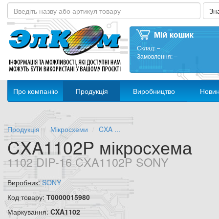
Склад:
–
Замовлення:
–
Про компанію
Продукція
Виробництво
Нови
Продукція
Мікросхеми
CXA ...
CXA1102P мікросхема
1102 DIP-16 CXA1102P SONY
Виробник:
SONY
Код товару:
Т0000015980
Маркування:
CXA1102