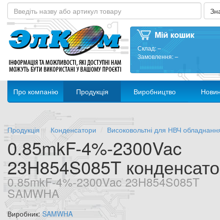
Склад:
–
Замовлення:
–
Про компанію
Продукція
Виробництво
Нови
Продукція
Конденсатори
Високовольтні для НВЧ обладнанн
0.85mkF-4%-2300Vac
23H854S085T конденсато
0.85mkF-4%-2300Vac 23H854S085T
SAMWHA
Виробник:
SAMWHA