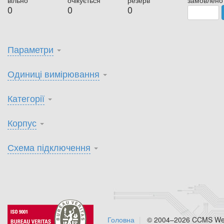
вільно
очікується
резерв
замовлено
0
0
0
Параметри
Одиниці вимірювання
Категорії
Корпус
Схема підключення
Головна
© 2004–2026 CCMS Web