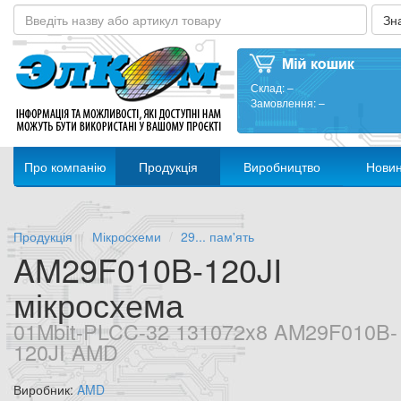
Склад:
–
Замовлення:
–
Про компанію
Продукція
Виробництво
Нови
Продукція
Мікросхеми
29... пам'ять
AM29F010B-120JI
мікросхема
01Mbit-PLCC-32 131072x8 AM29F010B-
120JI AMD
Виробник:
AMD