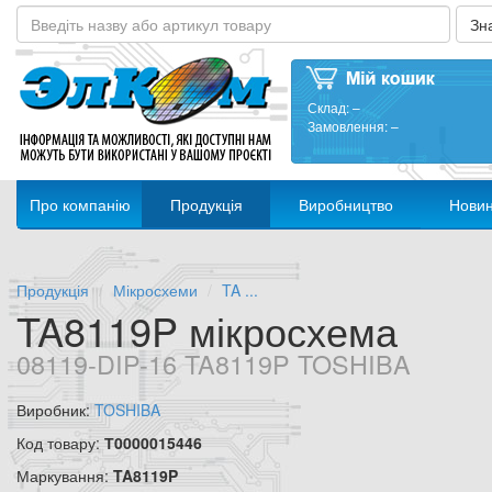
Склад:
–
Замовлення:
–
Про компанію
Продукція
Виробництво
Нови
Продукція
Мікросхеми
TA ...
TA8119P мікросхема
08119-DIP-16 TA8119P TOSHIBA
Виробник:
TOSHIBA
Код товару:
Т0000015446
Маркування:
TA8119P