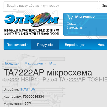
Склад:
–
Замовлення:
–
Про компанію
Продукція
Виробництво
Нови
Продукція
Мікросхеми
TA ...
TA7222AP мікросхема
07222-HSIP10-P2.54 TA7222AP TOSHI
Виробник:
TOSHIBA
Код товару:
Т0000016334
Маркування:
???