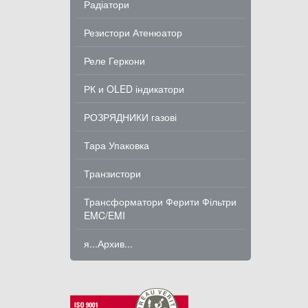
Радіатори
Резистори Атенюатор
Реле Геркони
РК и OLED індикатори
РОЗРЯДНИКИ газові
Тара Упаковка
Транзистори
Трансформатори Ферити Фільтри
EMC/EMI
я...Архив...