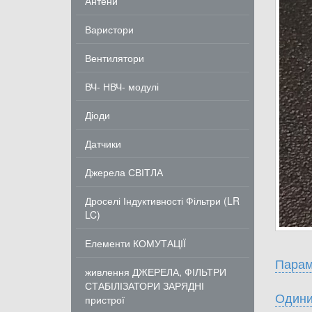
Антени
Варистори
Вентилятори
ВЧ- НВЧ- модулі
Діоди
Датчики
Джерела СВІТЛА
Дроселі Індуктивності Фільтри (LR
LC)
Елементи КОМУТАЦІЇ
Парам
живлення ДЖЕРЕЛА, ФІЛЬТРИ
СТАБІЛІЗАТОРИ ЗАРЯДНІ
Одини
пристрої