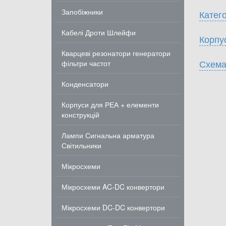
Запобіжники
Катего
Кабелі Дроти Шлейфи
Корпу
Кварцеві резонатори генератори
Схема
фільтри частот
Конденсатори
Корпуси для РЕА + елементи
конструкцій
Лампи Сигнальна арматура
Світильники
Мікросхеми
Мікросхеми AC-DC конвертори
Мікросхеми DC-DC конвертори