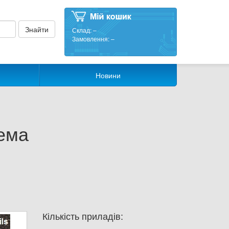
Склад:
–
Замовлення:
–
Новини
ема
Кількість приладів: