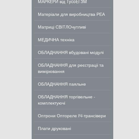
МАРКЕРИ від TycoEl 3M
Матеріали для виробництва РЕА
Матриці СВІТЛОчутливі
МЕДИЧНА техніка
ОБЛАДНАННЯ вбудовані модулі
ОБЛАДНАННЯ для реєстраціі та
вимірювання
ОБЛАДНАННЯ паяльне
ОБЛАДНАННЯ торгівельне -
комплектуючі
Оптрони Оптореле ІЧ-трансівери
Плати друковані