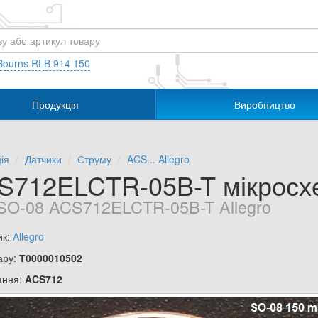
Bourns RLB 914 150
Продукція
Виробництво
ія
Датчики
Струму
ACS... Allegro
S712ELCTR-05B-T мікросх
SO-08 ACS712ELCTR-05B-T Allegro
ик:
Allegro
ару:
Т0000010502
ання:
ACS712