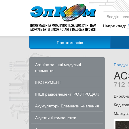
Наприклад:
Про компанію
Arduino та інші модульні
Продукц
елементи
AC
712-
ІНСТРУМЕНТ
ІНШІ радіоелементі РОЗПРОДАЖ
Виробн
Код тов
Акумулятори Елементи живлення
Маркув
Акустичні компоненти