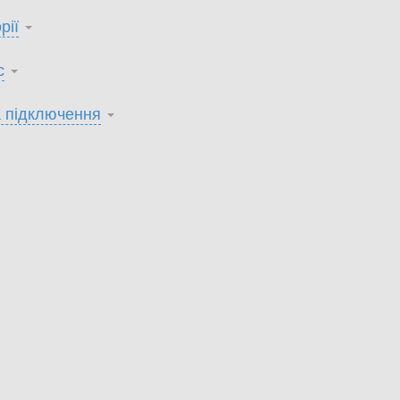
рії
с
 підключення