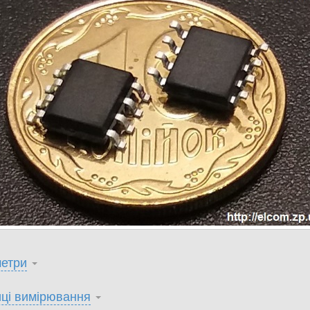
етри
ці вимірювання