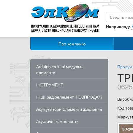
Наприклад:
Про компанію
Arduino та інші модульні
Продукц
елементи
TP
0625
ІНСТРУМЕНТ
ІНШІ радіоелементі РОЗПРОДАЖ
Виробн
Код тов
Акумулятори Елементи живлення
Маркув
Акустичні компоненти