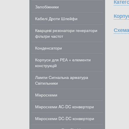
Катего
Запобіжники
Корпу
Кабелі Дроти Шлейфи
Схема
Кварцеві резонатори генератори
фільтри частот
Конденсатори
Корпуси для РЕА + елементи
конструкцій
Лампи Сигнальна арматура
Світильники
Мікросхеми
Мікросхеми AC-DC конвертори
Мікросхеми DC-DC конвертори