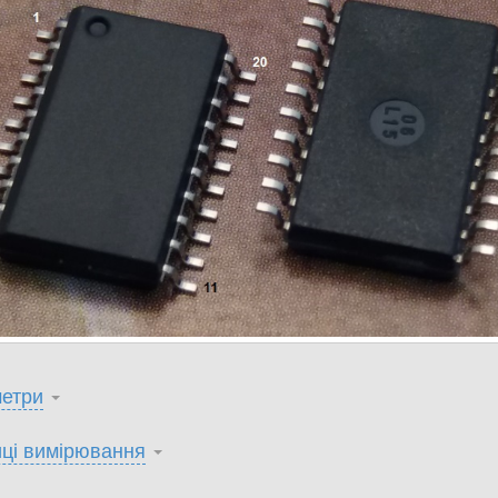
етри
ці вимірювання