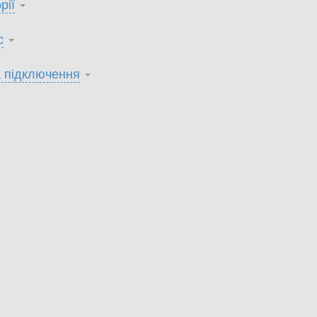
рії
с
 підключення