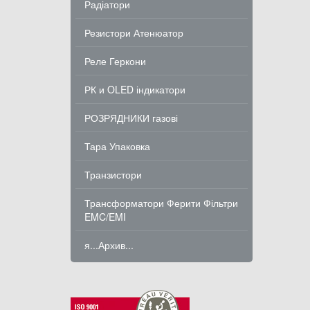
Радіатори
Резистори Атенюатор
Реле Геркони
РК и OLED індикатори
РОЗРЯДНИКИ газові
Тара Упаковка
Транзистори
Трансформатори Ферити Фільтри
EMC/EMI
я...Архив...