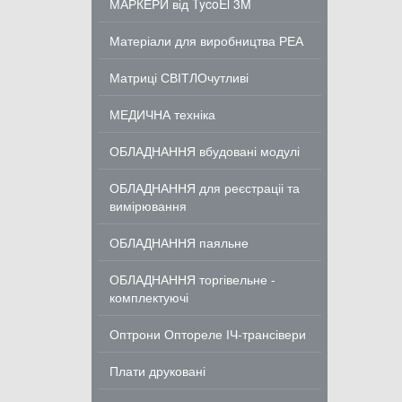
МАРКЕРИ від TycoEl 3M
Матеріали для виробництва РЕА
Матриці СВІТЛОчутливі
МЕДИЧНА техніка
ОБЛАДНАННЯ вбудовані модулі
ОБЛАДНАННЯ для реєстраціі та
вимірювання
ОБЛАДНАННЯ паяльне
ОБЛАДНАННЯ торгівельне -
комплектуючі
Оптрони Оптореле ІЧ-трансівери
Плати друковані