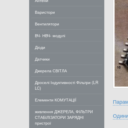
Антени
Варистори
Вентилятори
ВЧ- НВЧ- модулі
Діоди
Датчики
Джерела СВІТЛА
Дроселі Індуктивності Фільтри (LR
LC)
Елементи КОМУТАЦІЇ
Парам
живлення ДЖЕРЕЛА, ФІЛЬТРИ
Одини
СТАБІЛІЗАТОРИ ЗАРЯДНІ
пристрої