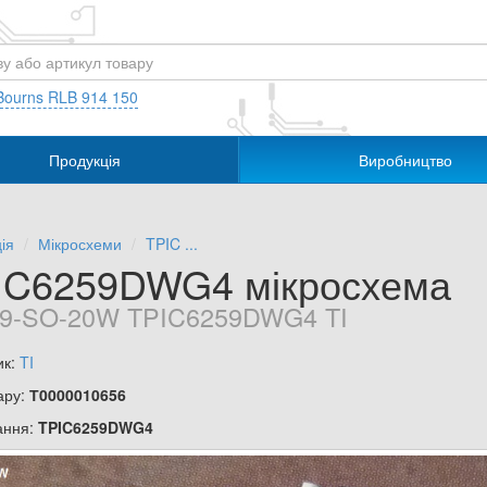
Bourns RLB 914 150
Продукція
Виробництво
ія
Мікросхеми
TPIC ...
IC6259DWG4 мікросхема
9-SO-20W TPIC6259DWG4 TI
ик:
TI
ару:
Т0000010656
ання:
TPIC6259DWG4