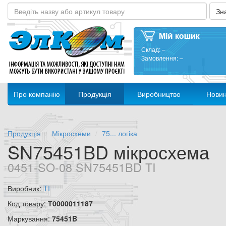
Склад:
–
Замовлення:
–
Про компанію
Продукція
Виробництво
Нови
Продукція
Мікросхеми
75... логіка
SN75451BD мікросхема
0451-SO-08 SN75451BD TI
Виробник:
TI
Код товару:
Т0000011187
Маркування:
75451B