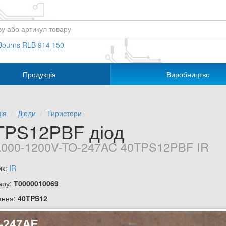
Bourns RLB 914 150
Продукція
Виробництво
ія
Діоди
Тиристори
TPS12PBF діод
000-1200V-TO-247AC 40TPS12PBF IR
ик:
IR
ару:
Т0000010069
ання:
40TPS12