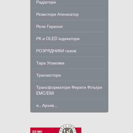
Радіатори
Резистори Атенюатор
Реле Геркони
РК и OLED індикатори
РОЗРЯДНИКИ газові
Тара Упаковка
Транзистори
Трансформатори Ферити Фільтри
EMC/EMI
я...Архив...