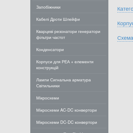
Запобіжники
Катего
Кабелі Дроти Шлейфи
Корпу
Кварцеві резонатори генератори
Схема
фільтри частот
Конденсатори
Корпуси для РЕА + елементи
конструкцій
Лампи Сигнальна арматура
Світильники
Мікросхеми
Мікросхеми AC-DC конвертори
Мікросхеми DC-DC конвертори