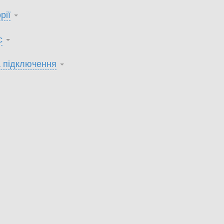
рії
с
 підключення