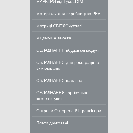
МАРКЕРИ від TycoEl 3M
Матеріали для виробництва РЕА
Матриці СВІТЛОчутливі
МЕДИЧНА техніка
ОБЛАДНАННЯ вбудовані модулі
ОБЛАДНАННЯ для реєстраціі та
вимірювання
ОБЛАДНАННЯ паяльне
ОБЛАДНАННЯ торгівельне -
комплектуючі
Оптрони Оптореле ІЧ-трансівери
Плати друковані