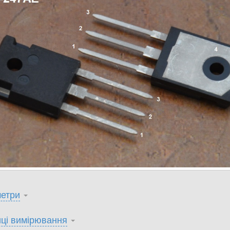
етри
ці вимірювання