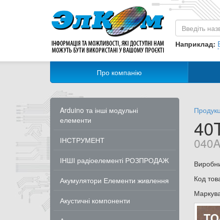
Наприклад:
Про компанію
Arduino та інші модульні
Продукц
елементи
40
040A
ІНСТРУМЕНТ
ІНШІ радіоелементі РОЗПРОДАЖ
Виробн
Код тов
Акумулятори Елементи живлення
Маркув
Акустичні компоненти