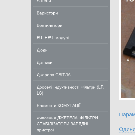
Антени
Варистори
Вентилятори
ВЧ- НВЧ- модулі
Діоди
Датчики
Джерела СВІТЛА
Дроселі Індуктивності Фільтри (LR
LC)
Елементи КОМУТАЦІЇ
Парам
живлення ДЖЕРЕЛА, ФІЛЬТРИ
СТАБІЛІЗАТОРИ ЗАРЯДНІ
Одини
пристрої