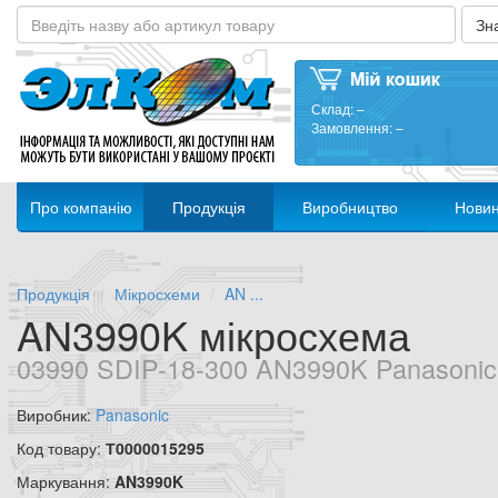
Склад:
–
Замовлення:
–
Про компанію
Продукція
Виробництво
Нови
Продукція
Мікросхеми
AN ...
AN3990K мікросхема
03990 SDIP-18-300 AN3990K Panasonic
Виробник:
Panasonic
Код товару:
Т0000015295
Маркування:
AN3990K