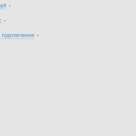
рії
с
 підключення