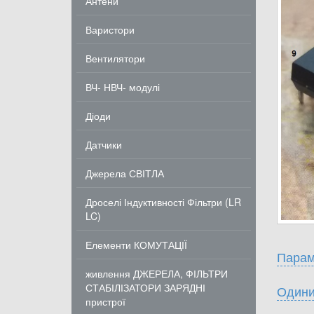
Антени
Варистори
Вентилятори
ВЧ- НВЧ- модулі
Діоди
Датчики
Джерела СВІТЛА
Дроселі Індуктивності Фільтри (LR
LC)
Елементи КОМУТАЦІЇ
Парам
живлення ДЖЕРЕЛА, ФІЛЬТРИ
СТАБІЛІЗАТОРИ ЗАРЯДНІ
Одини
пристрої