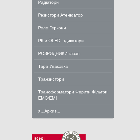
Радіатори
Резистори Атенюатор
Реле Геркони
РК и OLED індикатори
РОЗРЯДНИКИ газові
Тара Упаковка
Транзистори
Трансформатори Ферити Фільтри
EMC/EMI
я...Архив...