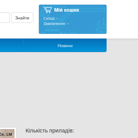
Склад:
–
Замовлення:
–
Новини
Кількість приладів: