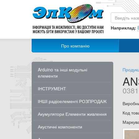
Наприклад:
Про компанію
Arduino та інші модульні
Продукц
елементи
AN
0381
ІНСТРУМЕНТ
ІНШІ радіоелементі РОЗПРОДАЖ
Виробн
Код тов
Акумулятори Елементи живлення
Маркув
Акустичні компоненти