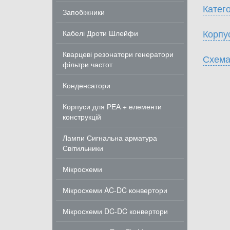
Катего
Запобіжники
Корпу
Кабелі Дроти Шлейфи
Кварцеві резонатори генератори
Схема
фільтри частот
Конденсатори
Корпуси для РЕА + елементи
конструкцій
Лампи Сигнальна арматура
Світильники
Мікросхеми
Мікросхеми AC-DC конвертори
Мікросхеми DC-DC конвертори