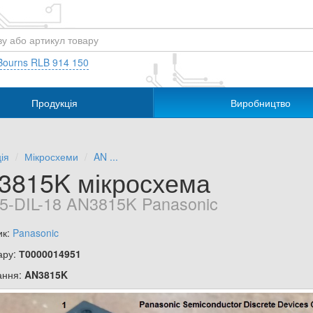
Bourns RLB 914 150
Продукція
Виробництво
ія
Мікросхеми
AN ...
3815K мікросхема
5-DIL-18 AN3815K Panasonic
ик:
Panasonic
ару:
Т0000014951
ання:
AN3815K