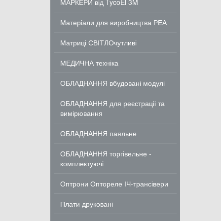
МАРКЕРИ від TycoEl 3M
Матеріали для виробництва РЕА
Матриці СВІТЛОчутливі
МЕДИЧНА техніка
ОБЛАДНАННЯ вбудовані модулі
ОБЛАДНАННЯ для реєстраціі та
вимірювання
ОБЛАДНАННЯ паяльне
ОБЛАДНАННЯ торгівельне -
комплектуючі
Оптрони Оптореле ІЧ-трансівери
Плати друковані