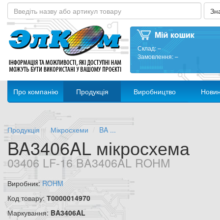
Склад:
–
Замовлення:
–
Про компанію
Продукція
Виробництво
Нови
Продукція
Мікросхеми
BA ...
BA3406AL мікросхема
03406 LF-16 BA3406AL ROHM
Виробник:
ROHM
Код товару:
Т0000014970
Маркування:
BA3406AL