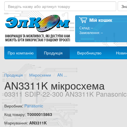
Склад:
–
Замовлення:
–
Про компанію
Продукція
Виробництво
Нови
Продукція
Мікросхеми
AN ...
AN3311K мікросхема
03311 SDIP-22-300 AN3311K Panasonic
Виробник:
Panasonic
Код товару:
Т0000015863
Маркування:
AN3311K