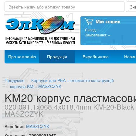
Склад:
–
Замовлення:
–
Про компанію
Продукція
Виробництво
Нови
Продукція
Корпуси для РЕА + елементи конструкцій
корпуса KM... MASZCZYK
KM20 корпус пластмасов
020 091.1x068.4x018.4mm KM-20-Black
MASZCZYK
Виробник:
MASZCZYK
Код товару:
Т0000001947